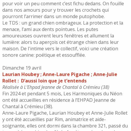
pour voir un peu comment c’est fichu dedans. On fouille
dans nos amours pour y trouver les crochets qui
pourront l’arrimer dans un monde putophobe.
Le TDS : un grand chien ombrageux. La protection et la
menace, l’ami aux dents pointues. Les putes
amoureuxses ouvrent leurs fenêtres et allument la
lumière: alors tu aperçois cet étrange chien dans leur
maison. De l'intime vers le collectif, voici une création
sonore canine: poétique et essoufflée.
Dimanche 19 avril
Laurian Houbey ; Anne-Laure Pigache ; Anne-Julie
Rollet :
D’aussi loin que je t’entends
Réalisée à L’Ehpad Jeanne de Chantal à Crémieu (38)
Fin 2024 et pendant 5 mois, Les Harmoniques du Néon
ont été accueillies en résidence à l’EHPAD Jeanne de
Chantal à Crémieu (38).
Anne-Laure Pigache, Laurian Houbey et Anne-Julie Rollet
y ont été accueillies par Rim, animatrice et aide-
soignante, elles ont dormi dans la chambre 321, passé du