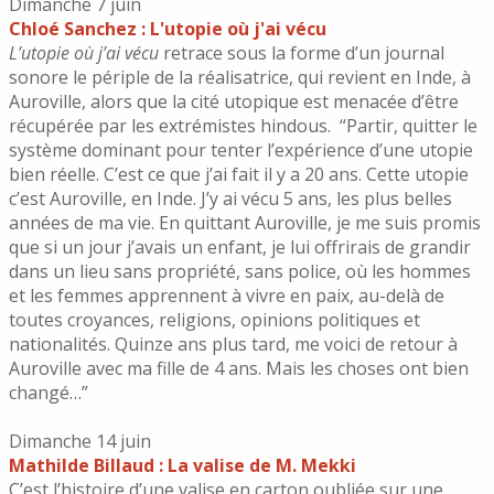
Dimanche 7 juin
Chloé Sanchez : L'utopie où j'ai vécu
L’utopie où j’ai vécu
retrace sous la forme d’un journal
sonore le périple de la réalisatrice, qui revient en Inde, à
Auroville, alors que la cité utopique est menacée d’être
récupérée par les extrémistes hindous. “Partir, quitter le
système dominant pour tenter l’expérience d’une utopie
bien réelle. C’est ce que j’ai fait il y a 20 ans. Cette utopie
c’est Auroville, en Inde. J’y ai vécu 5 ans, les plus belles
années de ma vie. En quittant Auroville, je me suis promis
que si un jour j’avais un enfant, je lui offrirais de grandir
dans un lieu sans propriété, sans police, où les hommes
et les femmes apprennent à vivre en paix, au-delà de
toutes croyances, religions, opinions politiques et
nationalités. Quinze ans plus tard, me voici de retour à
Auroville avec ma fille de 4 ans. Mais les choses ont bien
changé…”
Dimanche 14 juin
Mathilde Billaud : La valise de M. Mekki
C’est l’histoire d’une valise en carton oubliée sur une