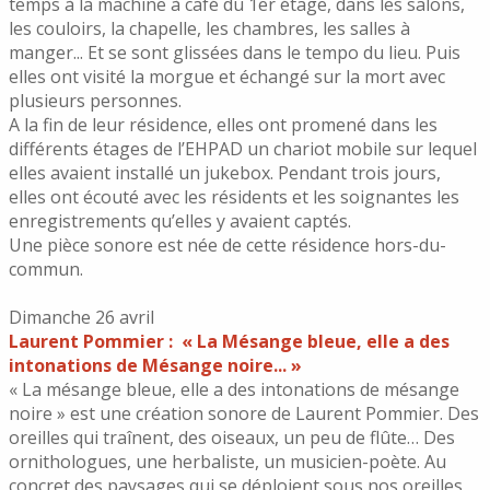
temps à la machine à café du 1er étage, dans les salons,
les couloirs, la chapelle, les chambres, les salles à
manger... Et se sont glissées dans le tempo du lieu. Puis
elles ont visité la morgue et échangé sur la mort avec
plusieurs personnes.
A la fin de leur résidence, elles ont promené dans les
différents étages de l’EHPAD un chariot mobile sur lequel
elles avaient installé un jukebox. Pendant trois jours,
elles ont écouté avec les résidents et les soignantes les
enregistrements qu’elles y avaient captés.
Une pièce sonore est née de cette résidence hors-du-
commun.
Dimanche 26 avril
Laurent Pommier :
« La Mésange bleue, elle a des
intonations de Mésange noire... »
« La mésange bleue, elle a des intonations de mésange
noire » est une création sonore de Laurent Pommier. Des
oreilles qui traînent, des oiseaux, un peu de flûte… Des
ornithologues, une herbaliste, un musicien-poète. Au
concret des paysages qui se déploient sous nos oreilles,