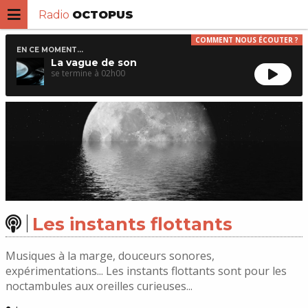
Radio
OCTOPUS
COMMENT NOUS ÉCOUTER ?
EN CE MOMENT...
La vague de son
02h00
Les instants flottants
Musiques à la marge, douceurs sonores,
expérimentations... Les instants flottants sont pour les
noctambules aux oreilles curieuses...